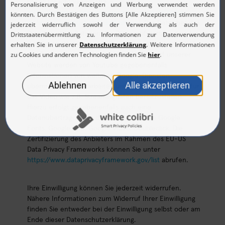
DSGVO (nachfolgend: DPF -
https://commission.europa.eu/document/fa09cbad-
dd7d-4684-ae60-be03fcb0fddf_en
). Der Betreiber des
Dienstes ist im Rahmen des DPF zertifiziert, so dass für
die Übermittlung das übliche Schutzniveau der DSGVO
gilt. Bei der Anzeige der Youtube-Videos auf unserer
Website werden von Youtube gegebenenfalls
Informationen von weiteren Google-Diensten
übermittelt und verarbeitet, um Hintergrunddienste für
das Video wie z.B. Streamingdaten bereitzustellen.
Hierzu erfolgt gegebenenfalls auch eine
Datenübertragung an die Google-Dienste Google
Fonts, Google Apis, Google Video, Doubleclick. Die
Zertifizierung des Anbieters im Rahmen des EU-US
Data Privacy Frameworks können Sie unter
https://www.dataprivacyframework.gov/list
abrufen.
Ihre Einwilligung können Sie jederzeit widerrufen.
Nähere Informationen zum Widerruf Ihrer Einwilligung
finden Sie entweder bei der Einwilligung selbst oder am
Ende dieser Datenschutzerklärung.