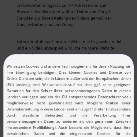
verwendeten Endgerät, zur IP-Adresse und zum
Browser des Users und weitere Daten von Google
Diensten zur Bereitstellung des Videos gemäß der
Google-Datenschutzerklärung
Sofern Youtube auf unserer Website aktiv geschaltet ist
und ein Video abgespielt wird, stellt unsere Website
eine Verbindung zu den Servern des Unternehmens
Google Ireland Limited her und überträgt die
benötigten Daten zur Anzeige des Streams bzw. Videos.
Im Rahmen der Auftragsverarbeitung kann es auch zu
einer Übermittlung von personenbezogenen Daten an
die Server des Unternehmens Google LLC, 1600
Amphitheatre Parkway, 94043 Mountain View,
Vereinigte Staaten kommen. Die Übermittlung
personenbezogener Daten erfolgt auch in die USA. Im
Hinblick auf die Übermittlung personenbezogener
Daten in die USA besteht ein
Angemessenheitsbeschluss zum EU-US Data Privacy
Framework der EU Kommission im Sinne des Art. 45