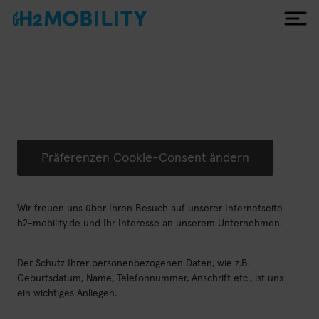
Deutsch
Tankstellen
Präferenzen Cookie-Consent ändern
Netzentwicklung
Leistungen
Wir freuen uns über Ihren Besuch auf unserer Internetseite
h2-mobility.de und Ihr Interesse an unserem Unternehmen.
Technik
Unternehmen
Der Schutz Ihrer personenbezogenen Daten, wie z.B.
Über uns
Geburtsdatum, Name, Telefonnummer, Anschrift etc., ist uns
ein wichtiges Anliegen.
Warum Wasserstoff?
10 Jahre H2 MOBILITY