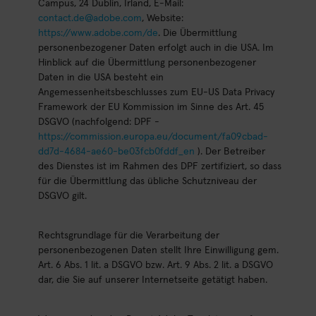
Campus, 24 Dublin, Irland, E-Mail:
contact.de@adobe.com
, Website:
https://www.adobe.com/de
. Die Übermittlung
personenbezogener Daten erfolgt auch in die USA. Im
Hinblick auf die Übermittlung personenbezogener
Daten in die USA besteht ein
Angemessenheitsbeschlusses zum EU-US Data Privacy
Framework der EU Kommission im Sinne des Art. 45
DSGVO (nachfolgend: DPF -
https://commission.europa.eu/document/fa09cbad-
dd7d-4684-ae60-be03fcb0fddf_en
). Der Betreiber
des Dienstes ist im Rahmen des DPF zertifiziert, so dass
für die Übermittlung das übliche Schutzniveau der
DSGVO gilt.
Rechtsgrundlage für die Verarbeitung der
personenbezogenen Daten stellt Ihre Einwilligung gem.
Art. 6 Abs. 1 lit. a DSGVO bzw. Art. 9 Abs. 2 lit. a DSGVO
dar, die Sie auf unserer Internetseite getätigt haben.