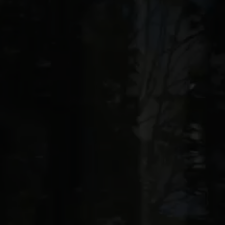
Jobs
H2 tanken?
H2.LIVE
Presse & Downloads
FAQ
Impressum
Datenschutz
Nutzungsbedingungen