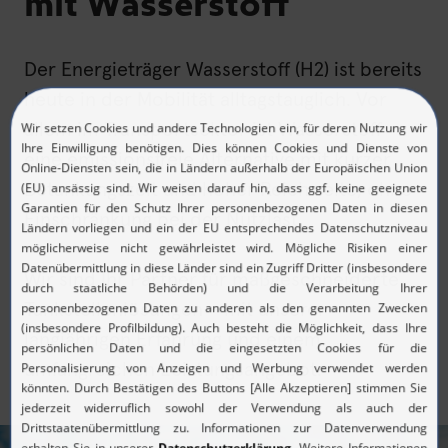
mit Wasserstoff
Der Energieträger Wasserstoff (H2) ist bereits
heute in der Mobilität alltagstauglich. Vor
allem im Transportsektor ist Wasserstoff
eine emissionsfreie Alternative mit kurzer
Betankungszeit und hoher Reichweite, ohne
Einschränkung bei der Nutzlast.
Wir sind Ihr Partner für maßgeschneiderte
Tankstellenlösungen – mit unserer
langjährigen Erfahrung und einem
umfangreichen Leistungsangebot.