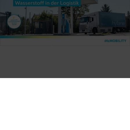
FÜR LKW
Mit Wasserstoff im Tank profitieren Sie von kurzen
Tankzeiten und genießen volle Flexibilität in der
Logistik. Mit H2 MOBILITY setzen Sie auf Sie
maßgeschneiderten Tankstellenlösungen.