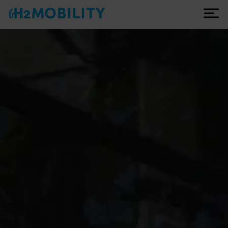
Deutsch
Tankstellen
Netzentwicklung
Leistungen
Technik
Unternehmen
Über uns
Warum Wasserstoff?
10 Jahre H2 MOBILITY