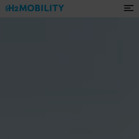
fr
Tankstellen
Netzentwicklung
Leistungen
Technik
Unternehmen
Über uns
Warum Wasserstoff?
10 Jahre H2 MOBILITY