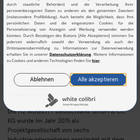
von zuverlässigen Wasserstofftankstellen die
Voraussetzung für eine unkomplizierte
Wasserstoffmobilität. Unsere langjährige
Expertise fließt auch in unser stetig
wachsendes Service- und
Dienstleistungsangebot ein.
Gründungsgeschichte und
Investoren
Die H2 MOBILITY Deutschland GmbH & Co.
KG wurde im Jahr 2015 als
Projektgesellschaft von sechs
Industrieunternehmen gegründet mit dem