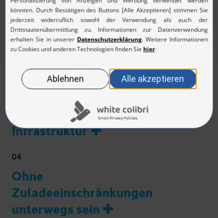
Zero Emission Vehicle ✚
02
Weiter fahren mit
Wasserstoff ✚
03
Nutzung der öffentlichen
Infrastruktur ✚
04
Ohne
Zuladeeinschränkungen
unterwegs sein ✚