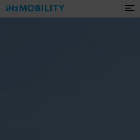
fr
Tankstellen
Netzentwicklung
Leistungen
Technik
Unternehmen
Über uns
Warum Wasserstoff?
10 Jahre H2 MOBILITY