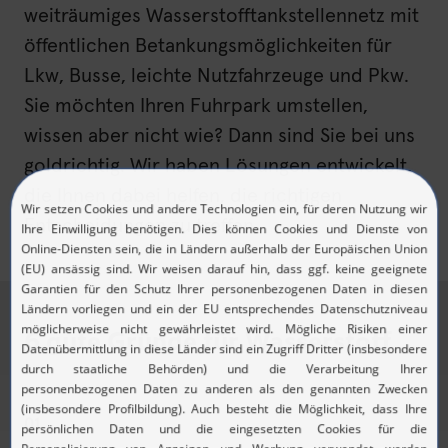
weiträumiges Wasserstofftankstellennetz mit
öffentlichen Betankungsmöglichkeiten für
Lkw, Busse, leichte Nutzfahrzeuge und Pkw.
Sie möchten Ihren Fuhrpark umstellen,
wissen aber nicht wie? Dann sind Sie bei uns
goldrichtig. Wir haben Lösungen entwickelt,
die Ihnen dabei helfen, die richtigen
Entscheidungen zu treffen.
6 gute Gründe für Wasserstoff
01