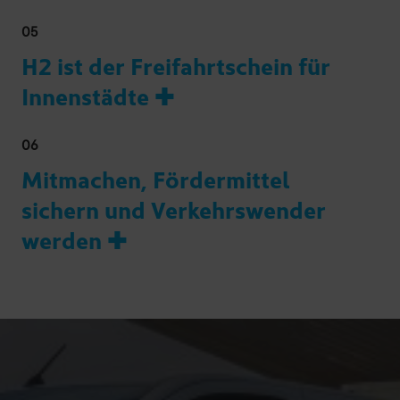
05
H2 ist der Freifahrtschein für
Innenstädte ✚
06
Mitmachen, Fördermittel
sichern und Verkehrswender
werden ✚